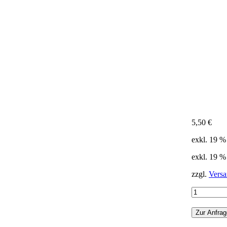
5,50
€
exkl. 19 
exkl. 19 
zzgl.
Versa
Kerzenleuc
3-
flammig
Zur Anfrag
Menge