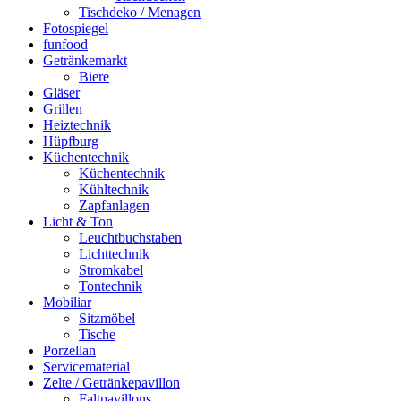
Tischdeko / Menagen
Fotospiegel
funfood
Getränkemarkt
Biere
Gläser
Grillen
Heiztechnik
Hüpfburg
Küchentechnik
Küchentechnik
Kühltechnik
Zapfanlagen
Licht & Ton
Leuchtbuchstaben
Lichttechnik
Stromkabel
Tontechnik
Mobiliar
Sitzmöbel
Tische
Porzellan
Servicematerial
Zelte / Getränkepavillon
Faltpavillons