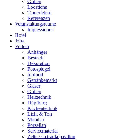
Grillen
Locations
Trauerfeiern
Referenzen
Veranstaltungsräume
Impressionen
Hotel
Jobs
Verleih
Anhänger
Besteck
Dekoration
Fotospiegel
funfood
Getränkemarkt
Gläser
Grillen
Heiztechnik
Hüpfburg
Küchentechnik
Licht & Ton
Mobiliar
Porzellan
Servicematerial
Zelte / Getränkepavillon