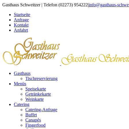
Zum
Gasthaus Schweitzer | Telefon (02273) 954222
|
info@gasthaus-schwei
Inhalt
Startseite
springen
Anfrage
Kontakt
Anfahrt
Gasthaus
Tischreservierung
Menüs
Speisekarte
Getränkekarte
Weinkarte
Catering
Catering-Anfrage
Buffet
Canapés
Fingerfood