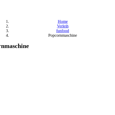
Home
Verleih
funfood
Popcornmaschine
rnmaschine