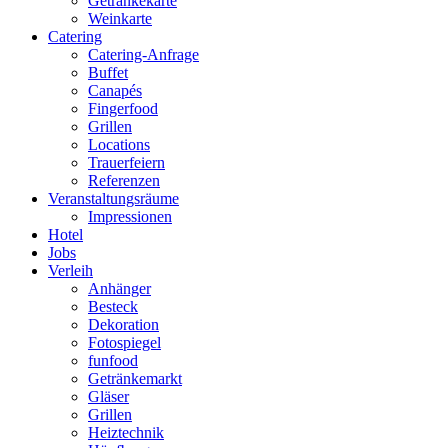
Getränkekarte
Weinkarte
Catering
Catering-Anfrage
Buffet
Canapés
Fingerfood
Grillen
Locations
Trauerfeiern
Referenzen
Veranstaltungsräume
Impressionen
Hotel
Jobs
Verleih
Anhänger
Besteck
Dekoration
Fotospiegel
funfood
Getränkemarkt
Gläser
Grillen
Heiztechnik