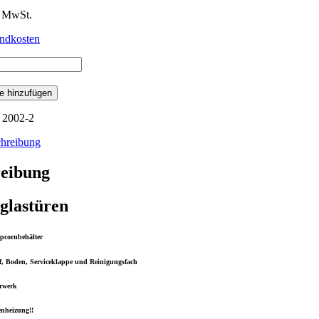
% MwSt.
ndkosten
schine
e hinzufügen
.
2002-2
hreibung
eibung
iglastüren
opcornbehälter
f, Boden, Serviceklappe und Reinigungsfach
rwerk
enheizung!!