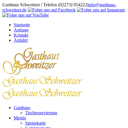
Zum
Gasthaus Schweitzer | Telefon (02273) 954222
|
info@gasthaus-
Inhalt
schweitzer.de
springen
Startseite
Anfrage
Kontakt
Anfahrt
Gasthaus
Tischreservierung
Menüs
Speisekarte