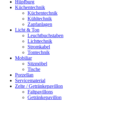
Hüpfburg
Küchentechnik
Küchentechnik
Kühltechnik
Zapfanlagen
Licht & Ton
Leuchtbuchstaben
Lichttechnik
Stromkabel
Tontechnik
Mobiliar
Sitzmöbel
Tische
Porzellan
Servicematerial
Zelte / Getränkepavillon
Faltpavillons
Getränkepavillon