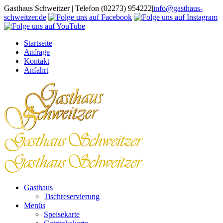
Zum
Gasthaus Schweitzer | Telefon (02273) 954222
|
info@gasthaus-
Inhalt
schweitzer.de
springen
Startseite
Anfrage
Kontakt
Anfahrt
Gasthaus
Tischreservierung
Menüs
Speisekarte