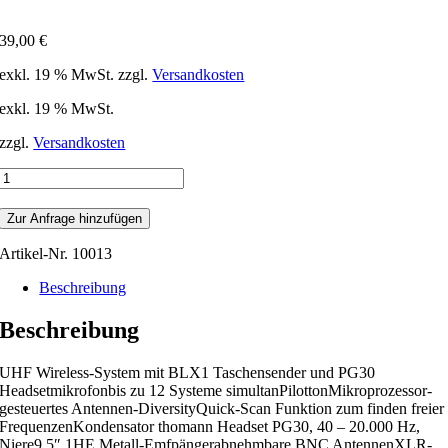
39,00
€
exkl. 19 % MwSt.
zzgl.
Versandkosten
exkl. 19 % MwSt.
zzgl.
Versandkosten
Shure
BLX14R/
PG30
Zur Anfrage hinzufügen
Headset
Menge
Artikel-Nr.
10013
Beschreibung
Beschreibung
UHF Wireless-System mit BLX1 Taschensender und PG30
Headsetmikrofonbis zu 12 Systeme simultanPilottonMikroprozessor-
gesteuertes Antennen-DiversityQuick-Scan Funktion zum finden freier
FrequenzenKondensator thomann Headset PG30, 40 – 20.000 Hz,
Niere9,5″ 1HE Metall-Emfpängerabnehmbare BNC AntennenXLR-