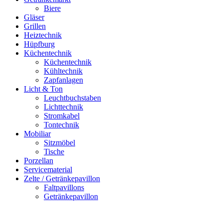
Biere
Gläser
Grillen
Heiztechnik
Hüpfburg
Küchentechnik
Küchentechnik
Kühltechnik
Zapfanlagen
Licht & Ton
Leuchtbuchstaben
Lichttechnik
Stromkabel
Tontechnik
Mobiliar
Sitzmöbel
Tische
Porzellan
Servicematerial
Zelte / Getränkepavillon
Faltpavillons
Getränkepavillon