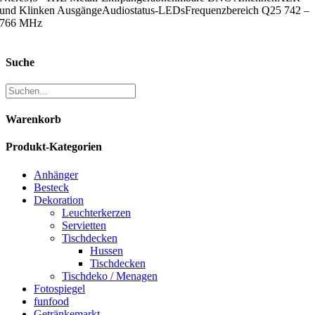
und Klinken AusgängeAudiostatus-LEDsFrequenzbereich Q25 742 –
766 MHz
Suche
Warenkorb
Produkt-Kategorien
Anhänger
Besteck
Dekoration
Leuchterkerzen
Servietten
Tischdecken
Hussen
Tischdecken
Tischdeko / Menagen
Fotospiegel
funfood
Getränkemarkt