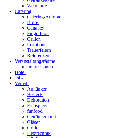
Getränkekarte
Weinkarte
Catering
Catering-Anfrage
Buffet
Canapés
Fingerfood
Grillen
Locations
Trauerfeiern
Referenzen
Veranstaltungsräume
Impressionen
Hotel
Jobs
Verleih
Anhänger
Besteck
Dekoration
Fotospiegel
funfood
Getränkemarkt
Gläser
Grillen
Heiztechnik