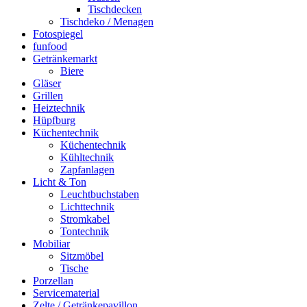
Tischdecken
Tischdeko / Menagen
Fotospiegel
funfood
Getränkemarkt
Biere
Gläser
Grillen
Heiztechnik
Hüpfburg
Küchentechnik
Küchentechnik
Kühltechnik
Zapfanlagen
Licht & Ton
Leuchtbuchstaben
Lichttechnik
Stromkabel
Tontechnik
Mobiliar
Sitzmöbel
Tische
Porzellan
Servicematerial
Zelte / Getränkepavillon