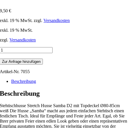
9,50
€
exkl. 19 % MwSt.
zzgl.
Versandkosten
exkl. 19 % MwSt.
zzgl.
Versandkosten
Stehtisch
Stretch
Husse
Zur Anfrage hinzufügen
weiß/
Ø80-
Artikel-Nr.
7055
85cm
Menge
Beschreibung
Beschreibung
Stehtischhusse Stretch Husse Samba D2 mit Topdeckel Ø80-85cm
weiß Die Husse „Samba“ macht aus jedem einfachen Stehtisch einen
festlichen Tisch. Ideal für Empfänge und Feste jeder Art. Egal, ob Sie
Ihrer privaten Feier einen edlen Look geben oder einen repräsentativen
Empfang ausstatten möchten. Sie ist vielseitig einsetzbar von der