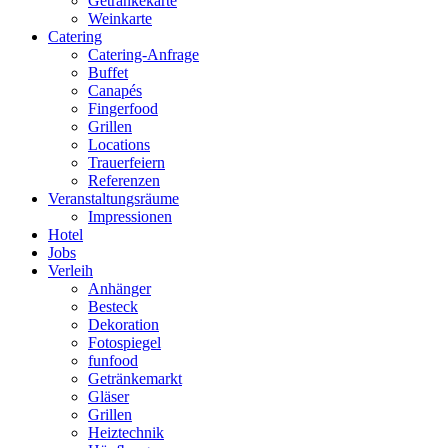
Getränkekarte
Weinkarte
Catering
Catering-Anfrage
Buffet
Canapés
Fingerfood
Grillen
Locations
Trauerfeiern
Referenzen
Veranstaltungsräume
Impressionen
Hotel
Jobs
Verleih
Anhänger
Besteck
Dekoration
Fotospiegel
funfood
Getränkemarkt
Gläser
Grillen
Heiztechnik