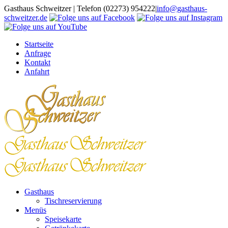
Zum
Gasthaus Schweitzer | Telefon (02273) 954222
|
info@gasthaus-
Inhalt
schweitzer.de
springen
Startseite
Anfrage
Kontakt
Anfahrt
Gasthaus
Tischreservierung
Menüs
Speisekarte