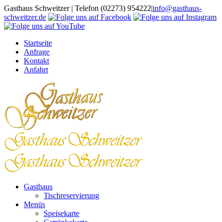
Zum
Gasthaus Schweitzer | Telefon (02273) 954222
|
info@gasthaus-
Inhalt
schweitzer.de
springen
Startseite
Anfrage
Kontakt
Anfahrt
Gasthaus
Tischreservierung
Menüs
Speisekarte