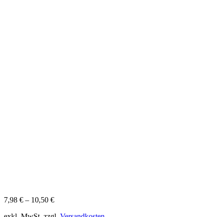
7,98
€
–
10,50
€
exkl. MwSt.
zzgl.
Versandkosten