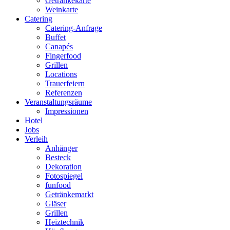
Getränkekarte
Weinkarte
Catering
Catering-Anfrage
Buffet
Canapés
Fingerfood
Grillen
Locations
Trauerfeiern
Referenzen
Veranstaltungsräume
Impressionen
Hotel
Jobs
Verleih
Anhänger
Besteck
Dekoration
Fotospiegel
funfood
Getränkemarkt
Gläser
Grillen
Heiztechnik