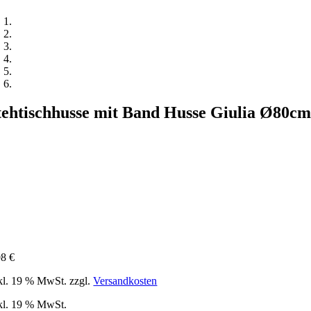
tehtischhusse mit Band Husse Giulia Ø80cm
98
€
kl. 19 % MwSt.
zzgl.
Versandkosten
kl. 19 % MwSt.