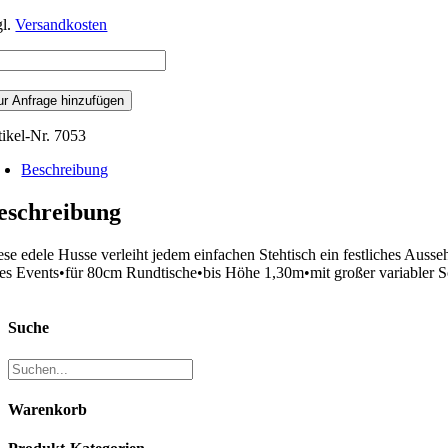
gl.
Versandkosten
ehtischhusse
t
nd
ur Anfrage hinzufügen
sse
lia
tikel-Nr.
7053
0cm
5cm
Beschreibung
ng
nkelrot
eschreibung
nge
ese edele Husse verleiht jedem einfachen Stehtisch ein festliches Ausse
res Events•für 80cm Rundtische•bis Höhe 1,30m•mit großer variabler 
Suche
Warenkorb