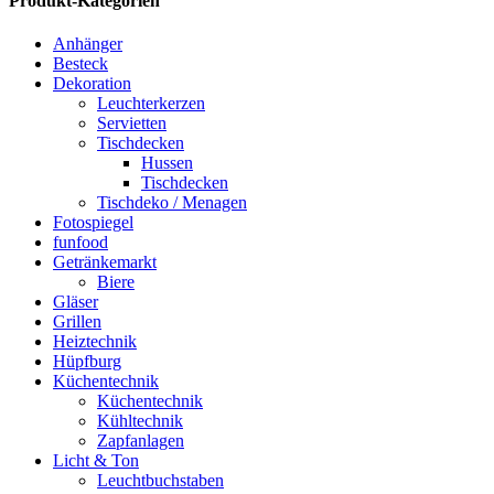
Produkt-Kategorien
Anhänger
Besteck
Dekoration
Leuchterkerzen
Servietten
Tischdecken
Hussen
Tischdecken
Tischdeko / Menagen
Fotospiegel
funfood
Getränkemarkt
Biere
Gläser
Grillen
Heiztechnik
Hüpfburg
Küchentechnik
Küchentechnik
Kühltechnik
Zapfanlagen
Licht & Ton
Leuchtbuchstaben