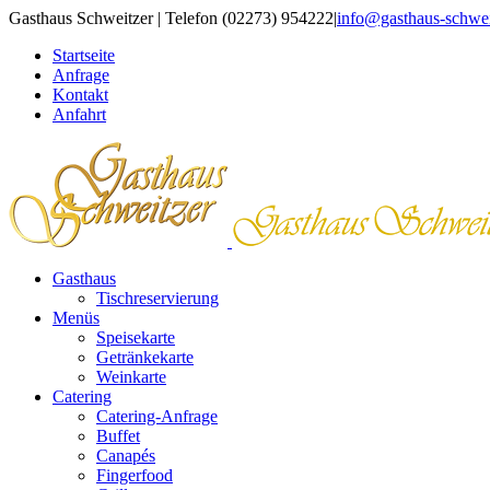
Zum
Gasthaus Schweitzer | Telefon (02273) 954222
|
info@gasthaus-schwei
Inhalt
Startseite
springen
Anfrage
Kontakt
Anfahrt
Gasthaus
Tischreservierung
Menüs
Speisekarte
Getränkekarte
Weinkarte
Catering
Catering-Anfrage
Buffet
Canapés
Fingerfood