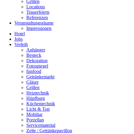
Grillen
Locations
Trauerfeiern
Referenzen
Veranstaltungsräume
Impressionen
Hotel
Jobs
Verleih
Anhänger
Besteck
Dekoration
Fotospiegel
funfood
Getränkemarkt
Gläser
Grillen
Heiztechnik
Hüpfburg
Küchentechnik
Licht & Ton
Mobiliar
Porzellan
Servicematerial
Zelte / Getränkepavillon