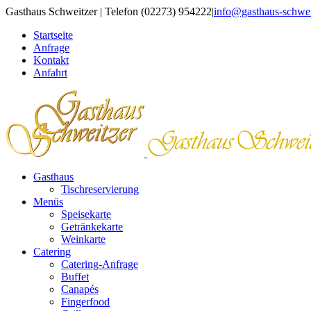
Zum
Gasthaus Schweitzer | Telefon (02273) 954222
|
info@gasthaus-schwei
Inhalt
Startseite
springen
Anfrage
Kontakt
Anfahrt
Gasthaus
Tischreservierung
Menüs
Speisekarte
Getränkekarte
Weinkarte
Catering
Catering-Anfrage
Buffet
Canapés
Fingerfood