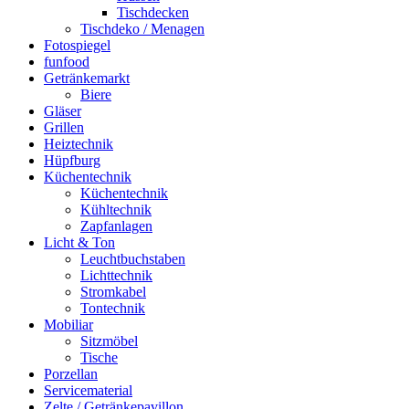
Tischdecken
Tischdeko / Menagen
Fotospiegel
funfood
Getränkemarkt
Biere
Gläser
Grillen
Heiztechnik
Hüpfburg
Küchentechnik
Küchentechnik
Kühltechnik
Zapfanlagen
Licht & Ton
Leuchtbuchstaben
Lichttechnik
Stromkabel
Tontechnik
Mobiliar
Sitzmöbel
Tische
Porzellan
Servicematerial
Zelte / Getränkepavillon