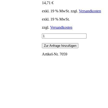
14,71
€
exkl. 19 % MwSt.
zzgl.
Versandkosten
exkl. 19 % MwSt.
zzgl.
Versandkosten
Stretchhusse
Biertischhusse
220x50
Zur Anfrage hinzufügen
cm
+
Artikel-Nr.
7059
2
Bierbank-
Hussen
3
TLG
Menge