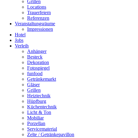
Grillen
Locations
Trauerfeiern
Referenzen
Veranstaltungsräume
Impressionen
Hotel
Jobs
Verleih
Anhänger
Besteck
Dekoration
Fotospiegel
funfood
Getränkemarkt
Gläser
Grillen
Heiztechnik
Hüpfburg
Küchentechnik
Licht & Ton
Mobiliar
Porzellan
Servicematerial
Zelte / Getränkepavillon